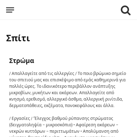
Σπίτι
Στρώμα
/ Απαλλαγείτε από τις αλλεργίες / Το ποιο βρώμικο σημείο
του σπιτιού μας και επισκέψιμο από εμάς καθημερινά για
πολλές ώρες. Το ιδανικότερο περιβάλλον ανάπτυξης
μικροβίων, μυκήτων και ακάρεων. Απαλλαγείτε από
κνησμό, ερεθισμό, αλλεργικό άσθμα, αλλεργική ρινίτιδα,
δερματοπάθειες, εκζέματα, πονοκεφάλους και άλλα.
/ Εργασίες / ‘Έλεγχος βαθμού ρύπανσης στρώματος
(δειγματοληψία – μικροσκόπιο) • Αφαίρεση ακάρεων –
νεκρών κυττάρων – περιττωμάτων • Απολύμανση από