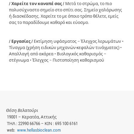
/ Χαρείτε τον καναπέ σας /
Μετά το στρώμα, το πιο
πολυσύχναστο σημείο στο σπίτι σας. Σημείο χαλάρωσης
ή διασκέδασης. Χαρείτε το με όποιο τρόπο θέλετε, εμείς
σας το παραδίδουμε καθαρό και εύοσμο.
/ Εργασίες /
Εκτίμηση υφάσματος – Έλεγχος λερωμάτων •
Τίναγμα (χρήση ειδικών μηχανών-κεφαλών τινάγματος) •
Απαλλαγή από ακάρεα • Βιολογικός καθαρισμός –
στέγνωμα • Έλεγχος – Πιστοποίηση καθαρισμού
Θέση Βελατούρι
19001 – Κερατέα, Αττικής
ΤΗΛ : 22990 66766 – ΚΙΝ : 695 100 6161
web:
www.hellasbioclean.com